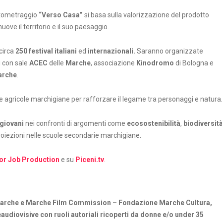
ortometraggio
“Verso Casa”
si basa sulla valorizzazione del prodotto
ove il territorio e il suo paesaggio.
 circa
250 festival italiani
ed
internazionali.
Saranno organizzate
i con sale
ACEC
delle
Marche
, associazione
Kinodromo
di Bologna e
arche
.
nde agricole marchigiane per rafforzare il legame tra personaggi e natura
giovani
nei confronti di argomenti come
ecosostenibilità
,
biodiversit
roiezioni nelle scuole secondarie marchigiane.
for Job
Production
e su
Piceni.tv
.
 Marche e Marche Film Commission – Fondazione Marche Cultura,
audiovisive con ruoli autoriali ricoperti da donne e/o under 35