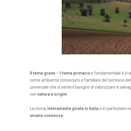
Il tema green
– Il
tema primario
e fondamentale è il r
come ambiente conosciuto e familiare del territorio dell
universale che si sente il bisogno di valorizzare e salv
con
natura e origini
.
La storia,
interamente girata in Italia
e in particolare n
umane connesse
.