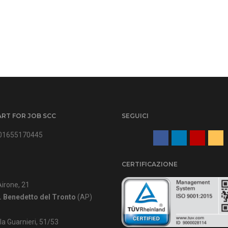
ART FOR JOB SCC
SEGUICI
IT01655170445
CERTIFICAZIONE
Airone, 21
. Benedetto del Tronto
(AP)
lla Guarnieri, 51/53