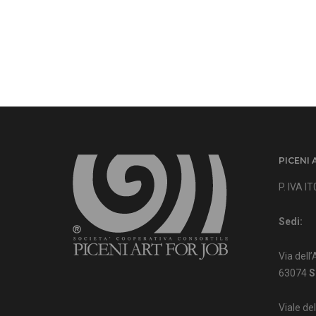
PICENI 
P. IVA 
Sedi:
Via dell’
63074
S
Viale de