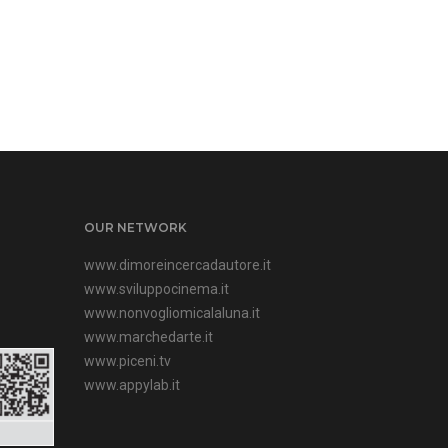
OUR NETWORK
www.dimoreincercadautore.it
www.sviluppocinema.it
www.nonvogliomicalaluna.it
www.marchedarte.it
www.piceni.tv
www.appylab.it