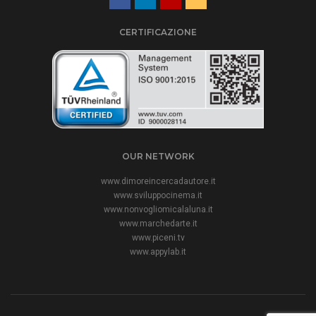
CERTIFICAZIONE
OUR NETWORK
www.dimoreincercadautore.it
www.sviluppocinema.it
www.nonvogliomicalaluna.it
www.marchedarte.it
www.piceni.tv
www.appylab.it