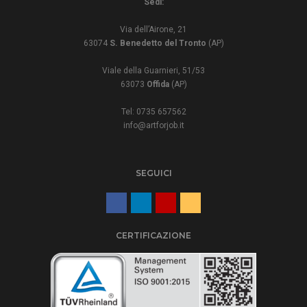
Sedi:
Via dell’Airone, 21
63074
S. Benedetto del Tronto
(AP)
Viale della Guarnieri, 51/53
63073
Offida
(AP)
Tel: 0735 657562
info@artforjob.it
SEGUICI
CERTIFICAZIONE