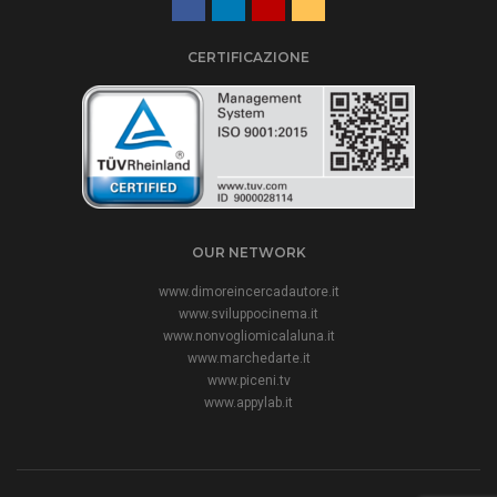
CERTIFICAZIONE
OUR NETWORK
www.dimoreincercadautore.it
www.sviluppocinema.it
www.nonvogliomicalaluna.it
www.marchedarte.it
www.piceni.tv
www.appylab.it