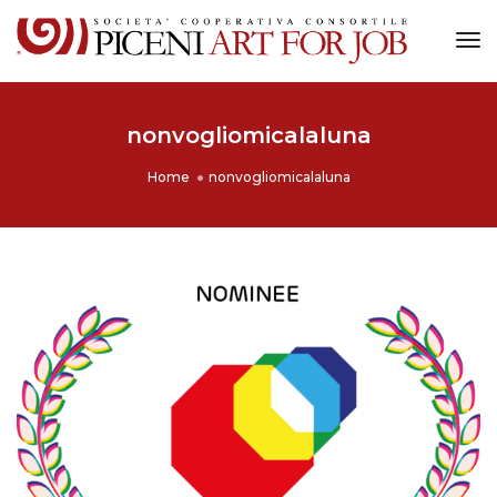
Tog
Nav
nonvogliomicalaluna
Home
nonvogliomicalaluna