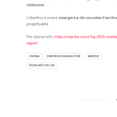
istituzioni
.
L’obiettivo è creare
sinergie tra
chi racconta il territor
progettualità.
Per ulteriori info:
https://marche.cna.it/ttg-2025-cinet
sapori/
CINEMA
DIMOREINCERCADAUTORE
MARCHE
PICENI ART FOR JOB