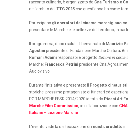
racconto culinario, è organizzato da
Cna Turismo e C
nell’ambito del
TTG 2025
che quest’anno ha come te
Partecipano gli
operatori del cinema marchigiano con
presentare le Marche e le bellezze del territorio, in part
Il programma, dopo i saluti di benvenuto di
Maurizio Pa
Agostini
presidente di Fondazione Marche Cultura;
Ann
Romani Adami
responsabile progetto
Dimore in cerca 
Marche;
Francesca Petrini
presidente Cna Agroalime
Audiovisivo.
Durante l’iniziativa è presentato il
Progetto cineturist
storiche, prossime protagoniste di itinerari ed esperien
POR MARCHE FESR 2014/2020 ideato da
Piceni Art F
Marche Film Commission
,
in collaborazione con
CNA 
Italiane – sezione Marche
.
L’evento vede la partecipazione di
registi, produttori