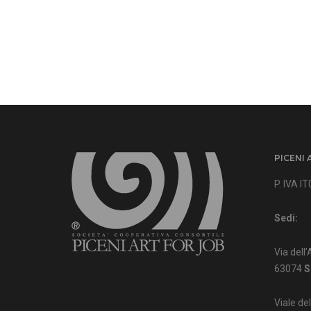
PICENI 
P. IVA 
Sedi:
Via dell’
63074
S
Viale de