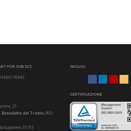
ART FOR JOB SCC
SEGUICI
IT01655170445
CERTIFICAZIONE
Airone, 21
. Benedetto del Tronto
(AP)
lla Guarnieri, 51/53