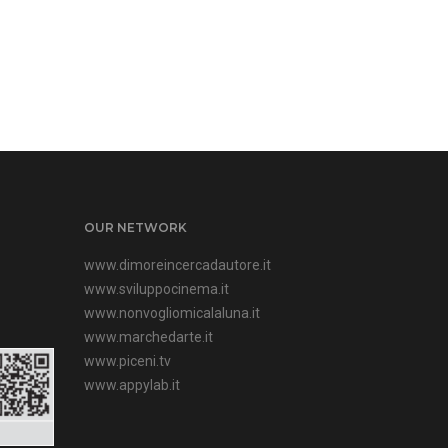
OUR NETWORK
www.dimoreincercadautore.it
www.sviluppocinema.it
www.nonvogliomicalaluna.it
www.marchedarte.it
www.piceni.tv
www.appylab.it