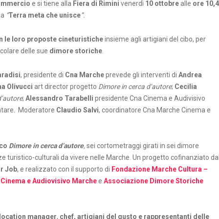
ommercio
e si tiene alla
Fiera di Rimini
venerdì
10 ottobre
alle
ore 10,
ma
“
Terra meta che unisce
”.
 le loro proposte cineturistiche
insieme agli artigiani del cibo, per
icolare delle sue
dimore storiche
.
radisi
, presidente di
Cna Marche
prevede gli interventi di
Andrea
a Olivucci
art director progetto
Dimore in cerca d’autore
;
Cecilia
d’autore
;
Alessandro Tarabelli
presidente Cna Cinema e Audivisivo
ntare. Moderatore
Claudio Salvi
, coordinatore Cna Marche Cinema e
ico
Dimore in cerca d’autore
,
sei cortometraggi girati in sei dimore
ze turistico-culturali da vivere nelle Marche. Un progetto cofinanziato da
or Job
, e realizzato con il supporto di
Fondazione Marche Cultura –
Cinema e Audiovisivo Marche
e
Associazione Dimore Storiche
, location manager
,
chef, artigiani del gusto e rappresentanti delle