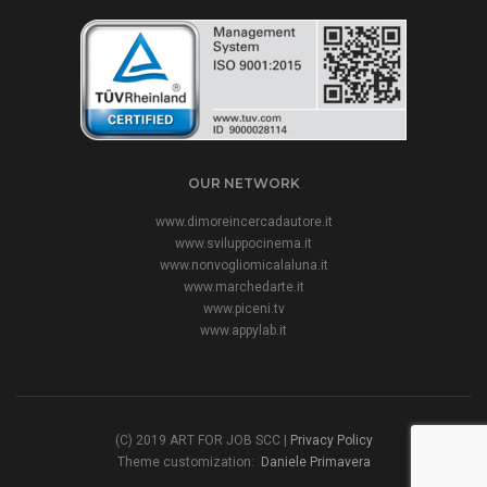
OUR NETWORK
www.dimoreincercadautore.it
www.sviluppocinema.it
www.nonvogliomicalaluna.it
www.marchedarte.it
www.piceni.tv
www.appylab.it
(C) 2019 ART FOR JOB SCC |
Privacy Policy
Theme customization:
Daniele Primavera