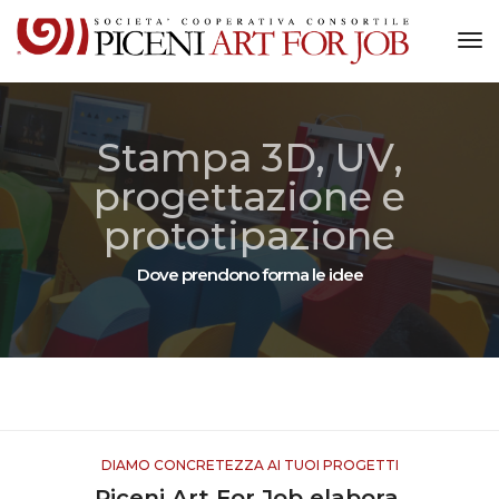
Tog
Nav
Stampa 3D, UV,
progettazione e
prototipazione
Dove prendono forma le idee
Home
Stampa 3D, UV, progettazione e prototipazione
DIAMO CONCRETEZZA AI TUOI PROGETTI
Piceni Art For Job elabora,