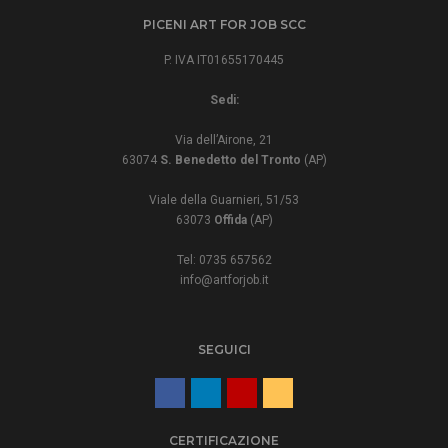
PICENI ART FOR JOB SCC
P. IVA IT01655170445
Sedi:
Via dell’Airone, 21
63074
S. Benedetto del Tronto
(AP)
Viale della Guarnieri, 51/53
63073
Offida
(AP)
Tel: 0735 657562
info@artforjob.it
SEGUICI
CERTIFICAZIONE