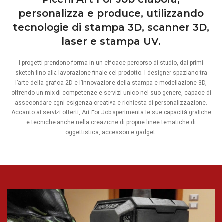
personalizza e produce, utilizzando
tecnologie di stampa 3D, scanner 3D,
laser e stampa UV.
I progetti prendono forma in un efficace percorso di studio, dai primi
sketch fino alla lavorazione finale del prodotto. I designer spaziano tra
l’arte della grafica 2D e l’innovazione della stampa e modellazione 3D,
offrendo un mix di competenze e servizi unico nel suo genere, capace di
assecondare ogni esigenza creativa e richiesta di personalizzazione.
Accanto ai servizi offerti, Art For Job sperimenta le sue capacità grafiche
e tecniche anche nella creazione di proprie linee tematiche di
oggettistica, accessori e gadget.