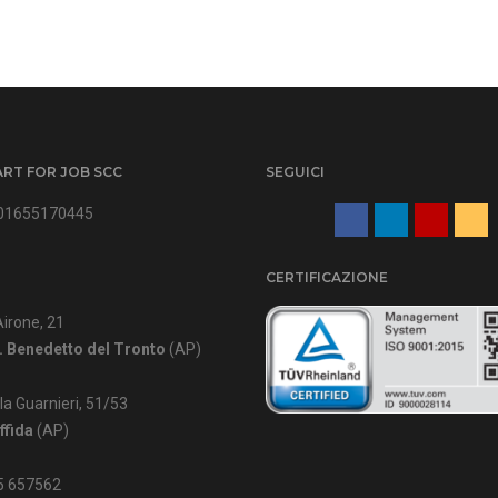
ART FOR JOB SCC
SEGUICI
IT01655170445
CERTIFICAZIONE
Airone, 21
. Benedetto del Tronto
(AP)
lla Guarnieri, 51/53
ffida
(AP)
35 657562