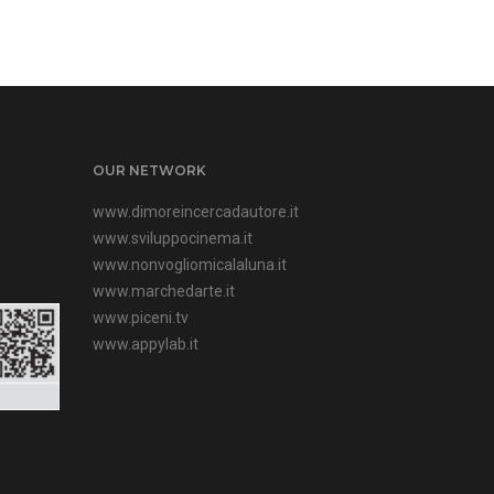
OUR NETWORK
www.dimoreincercadautore.it
www.sviluppocinema.it
www.nonvogliomicalaluna.it
www.marchedarte.it
www.piceni.tv
www.appylab.it