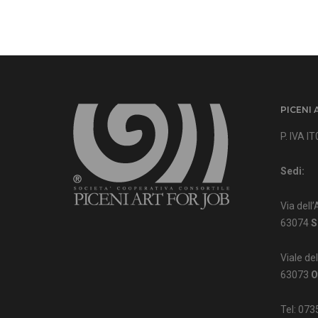
PICENI 
P. IVA 
Sedi:
Via dell’
63074
S
Viale de
63073
O
Tel: 07